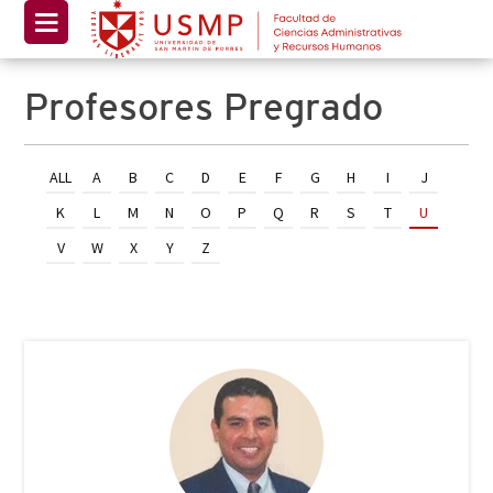
Profesores Pregrado
ALL
A
B
C
D
E
F
G
H
I
J
K
L
M
N
O
P
Q
R
S
T
U
V
W
X
Y
Z