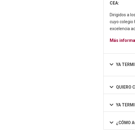
CEA:
Dirigidos a l
cuyo colegio 
excelencia a
Más informa
YA TERMI
QUIERO 
YA TERM
¿CÓMO A