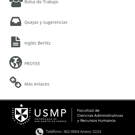
Bolsa de Trabajo
Quejas y sugerencias
Inglés Berlitz
PROTEE
Más enlaces
Teléfono: 362-0064 Anexo 3224