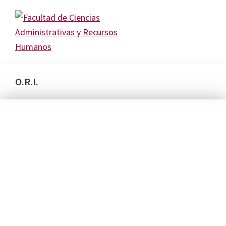
Skip
Skip
Skip
to
to
to
primary
main
primary
navigation
content
sidebar
O.R.I.
Facultad
de
Ciencias
Administrativas
y
Recursos
OFICINA DE
Humanos
USMP
RELACIONES