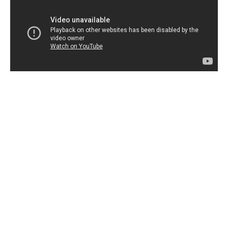
EXPERIENCIAS DE ESTUDIANTES USMP
INTERCAMBIO 2014-2 – Vive tu intercambio USMP
Estudiantes USMP de la Facultad de Ciencias
Administrativas y Recursos Humanos nos cuentan su
experiencia al haber realizado su Programa de
Intercambio.
Así como ellos, tú también atrévete al reto