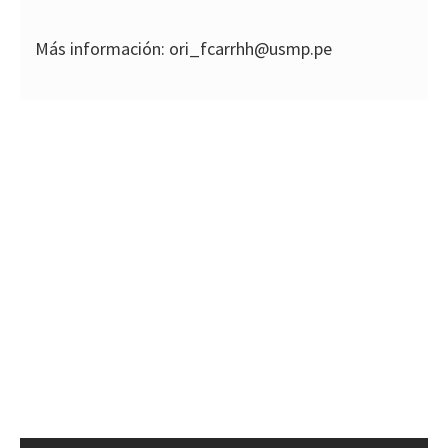
Más información: ori_fcarrhh@usmp.pe
TESTIMONIOS