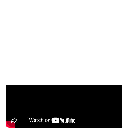
ESTUDIA EN LA USMP
¡Bienvenidos a la Facultad de Ciencias
Administrativas y Recursos Humanos!