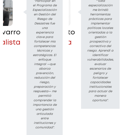
"Participar en
""Esta
el Programa de
especialización
Especialización
me brindó
en Gestión del
herramientas
Riesgo de
prácticas para
Desastres fue
implementar
una
políticas locales
avarro
Karla Soto
experiencia
orientadas a la
clave para
gestión
alista
Analista
fortalecer mis
prospectiva y
competencias
correctiva del
técnicas y
riesgo. Aprendí a
estratégicas. El
identificar
enfoque
vulnerabilidades,
integral —que
evaluar
abarca
escenarios de
prevención,
peligro y
reducción del
fortalecer
riesgo,
capacidades
preparación y
institucionales
respuesta— me
para actuar de
permitió
manera
comprender la
oportuna".
importancia de
una gestión
articulada
entre
instituciones y
comunidad".