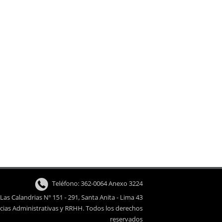
Teléfono: 362-0064 Anexo 3224
. Las Calandrias Nº 151 - 291, Santa Anita - Lima 43
cias Administrativas y RRHH. Todos los derechos
reservados