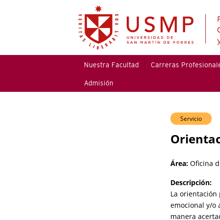
Nuestra Facultad
Carreras Profesional
Admisión
Servicio
Orientac
Área:
Oficina 
Descripción:
La orientación
emocional y/o 
manera acertad