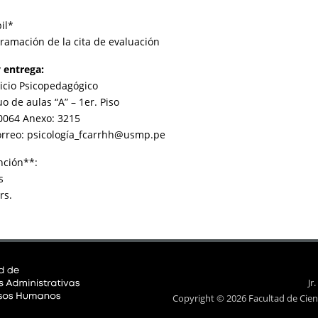
il*
gramación de la cita de evaluación
 entrega:
vicio Psicopedagógico
o de aulas “A” – 1er. Piso
0064 Anexo: 3215
orreo: psicología_fcarrhh@usmp.pe
nción**:
s
rs.
Jr
Copyright © 2026 Facultad de Cien