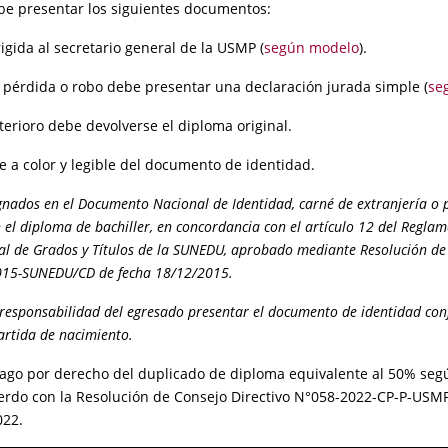
debe presentar los siguientes documentos:
irigida al secretario general de la USMP (
según modelo
).
e pérdida o robo debe presentar una declaración jurada simple (
se
terioro debe devolverse el diploma original.
e a color y legible del documento de identidad.
gnados en el Documento Nacional de Identidad, carné de extranjería o 
 el diploma de bachiller, en concordancia con el artículo 12 del Reglam
al de Grados y Títulos de la SUNEDU, aprobado mediante Resolución de
2015-SUNEDU/CD de fecha 18/12/2015.
s responsabilidad del egresado presentar el documento de identidad co
partida de nacimiento.
pago por derecho del duplicado de diploma equivalente al 50% segú
erdo con la Resolución de Consejo Directivo N°058-2022-CP-P-USM
022.