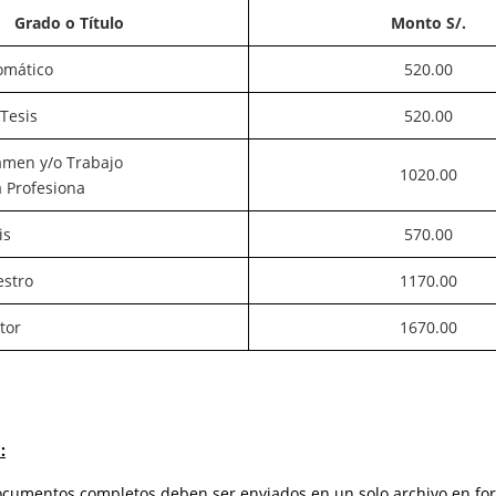
Grado o Título
Monto S/.
omático
520.00
 Tesis
520.00
amen y/o Trabajo
1020.00
a Profesiona
is
570.00
stro
1170.00
tor
1670.00
:
ocumentos completos deben ser enviados en un solo archivo en fo