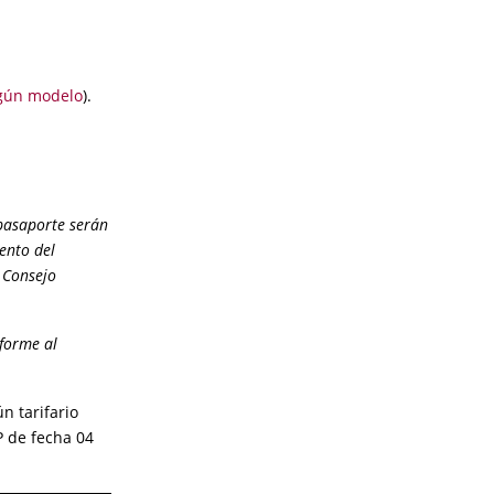
gún modelo
).
pasaporte serán
ento del
 Consejo
nforme al
n tarifario
P de fecha 04