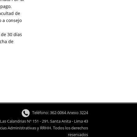
 pago.
acultad de
o a consejo
 de 30 días
echa de
Teléfono: 362-0064 Anexo 3224
. Las Calandrias Nº 151 - 291, Santa Anita - Lima 43
cias Administrativas y RRHH. Todos los derechos
reservados