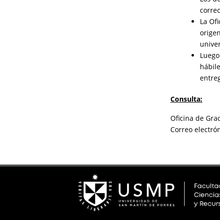
correo
La Ofi
origen
unive
Luego 
hábile
entre
Consulta:
Oficina de Grad
Correo electró