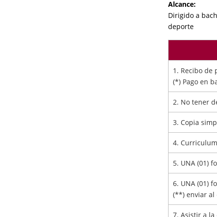
Alcance:
Dirigido a bach
deporte
1. Recibo de 
(*) Pago en 
2. No tener d
3. Copia simp
4. Curriculum
5. UNA (01) f
6. UNA (01) f
(**) enviar 
7. Asistir a l