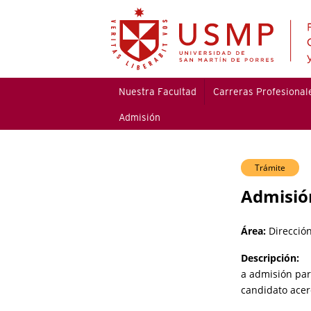
Nuestra Facultad
Carreras Profesional
Admisión
Trámite
Admisió
Área:
Direcció
Descripción:
a admisión par
candidato acer