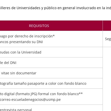
illeres de Universidades y público en general involucrado en la ind
REQUISITOS
pago por derecho de inscripción*
Seg
bancos presentando su DNI
eudas con la Universidad
le del DNI
 vitae sin documentar
otografía tamaño pasaporte a color con fondo blanco
oto digital (formato JPG) formal con fondo blanco**
al correo escueladenegocios@usmp.pe
a entrevista personal