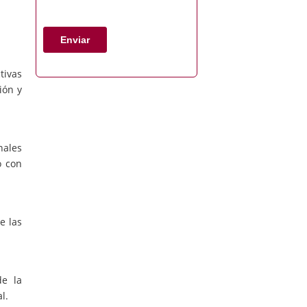
tivas
ión y
nales
o con
e las
de la
l.