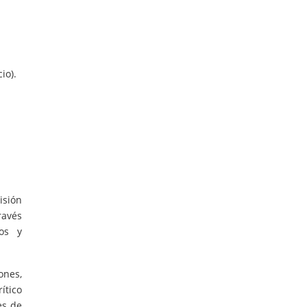
io).
isión
ravés
cos y
ones,
ítico
es de