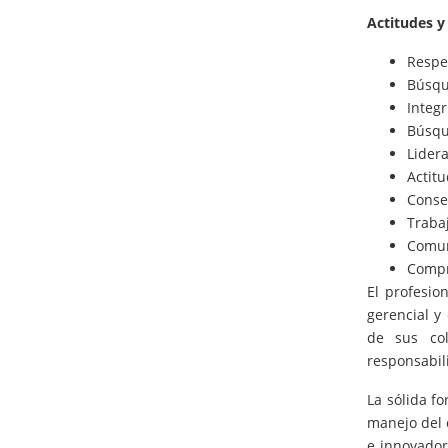
Actitudes y 
Respe
Búsqu
Integr
Búsqu
Lidera
Actit
Conse
Traba
Comun
Compro
El profesio
gerencial y
de sus col
responsabili
La sólida f
manejo del c
e innovador