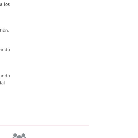
a los
tión.
rando
nando
ial