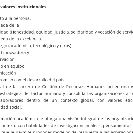
valores institucionales
to a la persona.
eda de la
idad (Honestidad, equidad, justicia, solidaridad y vocación de servic
eda de la excelencia.
zgo (académico, tecnológico y otros).
ud innovadora y
rvación
jo en equipo.
icación
miso con el desarrollo del país.
nal de la carrera de Gestión de Recursos Humanos posee una v
 estratégica del factor humano y consolida las organizaciones a t
aboradores dentro de un contexto global, con valores éti
dad social.
ormación académica le otorga una visión integral de las organizaci
ontexto con habilidades de investigación, análisis, pensamiento cr
 que le permite proponer modelos de respuesta a las aspiracion