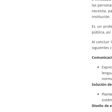
las persona
necesita, p
institución.
Es un prof
pública, así
Al concluir
siguientes 
Comunicaci
Expre
lengu
norma
Solución d
Plant
sisté
Diseño de e