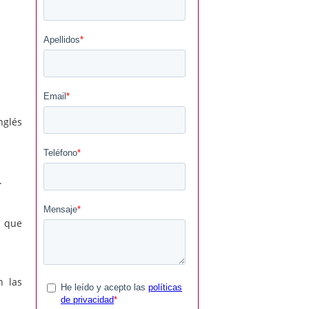
nglés
.
s que
n las