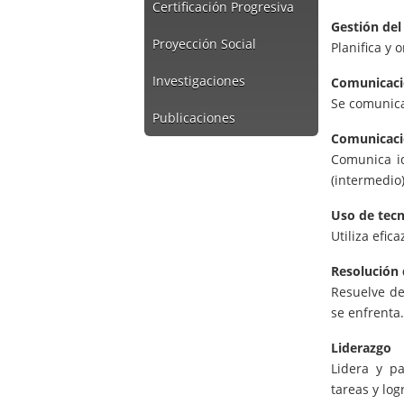
Certificación Progresiva
Gestión del
Proyección Social
Planifica y 
Investigaciones
Comunicaci
Se comunica
Publicaciones
Comunicaci
Comunica id
(intermedio)
Uso de tecn
Utiliza efic
Resolución
Resuelve de
se enfrenta.
Liderazgo
Lidera y p
tareas y log