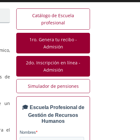
Catálogo de Escuela
profesional
1ro. Genera tu recibo -
Admisión
mico,
2do. Inscripción en línea -
Admisión
es de
Simulador de pensiones
de un
ra el