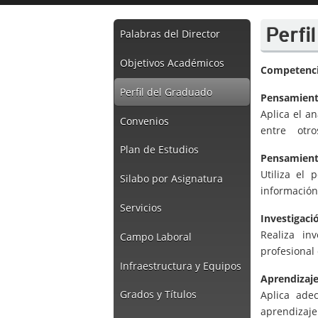
Perfi
Palabras del Director
Objetivos Académicos
Competenci
Perfil del Graduado
Pensamient
Aplica el an
Convenios
entre otros
Plan de Estudios
Pensamiento
Utiliza el 
Silabo por Asignatura
información
Servicios
Investigaci
Realiza in
Campo Laboral
profesional
Infraestructura y Equipos
Aprendizaj
Grados y Títulos
Aplica ade
aprendizaje