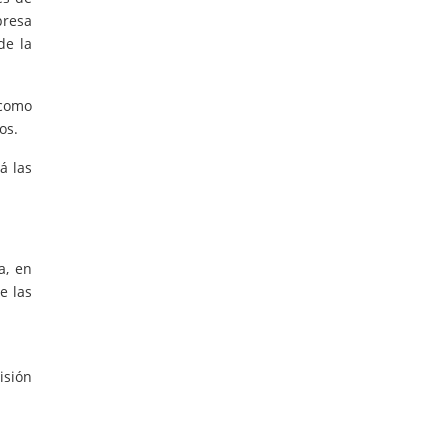
presa
de la
 como
os.
á las
a, en
e las
isión