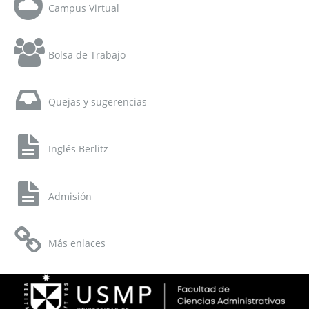
Campus Virtual
Bolsa de Trabajo
Quejas y sugerencias
Inglés Berlitz
Admisión
Más enlaces