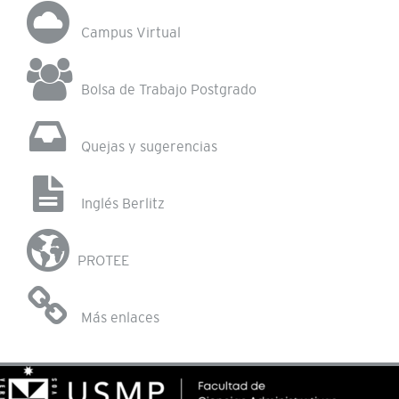
Campus Virtual
Bolsa de Trabajo Postgrado
Quejas y sugerencias
Inglés Berlitz
PROTEE
Más enlaces