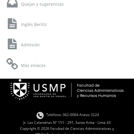
Quejas y sugerencias
Inglés Berlitz
Admisión
Más enlaces
Teléfono: 362-0064 Anexo 3224
Jr. Las Calandrias Nº 151 - 291, Santa Anita - Lima 43
Copyright © 2026 Facultad de Ciencias Administrativas y